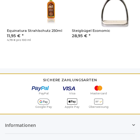
Equinatura Strahlschutz 250ml
Steigbügel Economic
W
11,95 €
*
28,95 €
*
8
4,78 € pro 100 ml
SICHERE ZAHLUNGSARTEN
PayPal
Visa
Mastercard
Google Pay
Apple Pay
Überweisung
Informationen