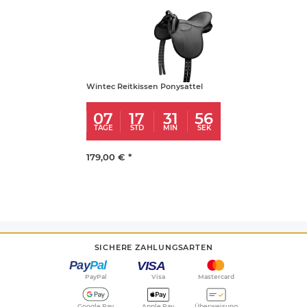
Wintec Reitkissen Ponysattel
07
17
31
56
TAGE
STD
MIN
SEK
179,00 €
*
SICHERE ZAHLUNGSARTEN
PayPal
Visa
Mastercard
Google Pay
Apple Pay
Überweisung