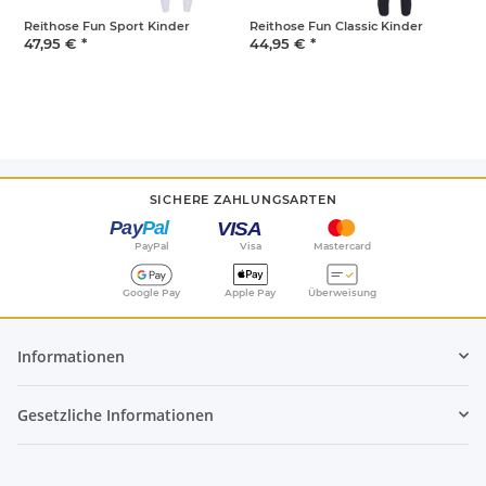
Reithose Fun Sport Kinder
Reithose Fun Classic Kinder
U
T
47,95 €
*
44,95 €
*
5
SICHERE ZAHLUNGSARTEN
PayPal
Visa
Mastercard
Google Pay
Apple Pay
Überweisung
Informationen
Gesetzliche Informationen