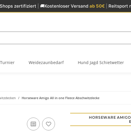
Shops zertifiziert
|
🚚
Kostenloser Versand
ab 50€
|
Reitsport 
Turnier
Weidezaunbedarf
Hund Jagd Schietwetter
witzdecken
Horseware Amigo All in one Fleece Abschwitzdecke
HORSEWARE AMIGO 