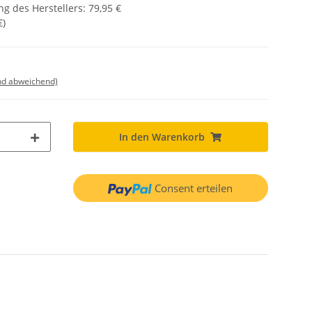
g des Herstellers
:
79,95 €
€
)
nd abweichend)
In den Warenkorb
Consent erteilen