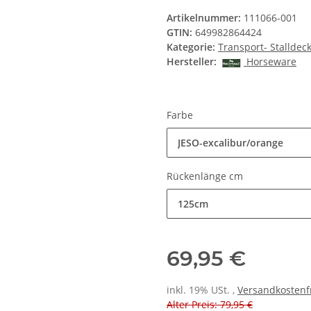
Artikelnummer:
111066-001
GTIN:
649982864424
Kategorie:
Transport- Stalldec
Hersteller:
Horseware
Farbe
JESO-excalibur/orange
Rückenlänge cm
125cm
69,95 €
inkl. 19% USt. ,
Versandkostenf
Alter Preis: 79,95 €