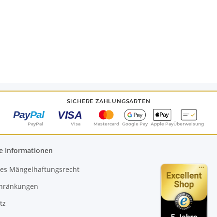
SICHERE ZAHLUNGSARTEN
PayPal
Visa
Mastercard
Google Pay
Apple Pay
Überweisung
e Informationen
es Mängelhaftungsrecht
chränkungen
tz