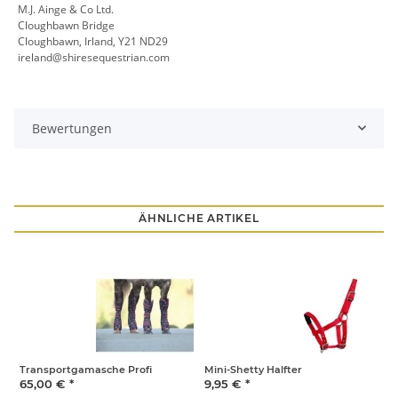
M.J. Ainge & Co Ltd.
Cloughbawn Bridge
Cloughbawn, Irland, Y21 ND29
ireland@shiresequestrian.com
Bewertungen
ÄHNLICHE ARTIKEL
Transportgamasche Profi
Mini-Shetty Halfter
F
65,00 €
*
9,95 €
*
1