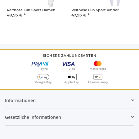
Reithose Fun Sport Damen
Reithose Fun Sport Kinder
R
49,95 €
*
47,95 €
*
4
SICHERE ZAHLUNGSARTEN
PayPal
Visa
Mastercard
Google Pay
Apple Pay
Überweisung
Informationen
Gesetzliche Informationen