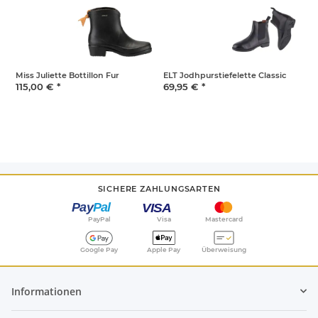
i
Miss Juliette Bottillon Fur
ELT Jodhpurstiefelette Classic
L
s
115,00 €
*
69,95 €
*
1
SICHERE ZAHLUNGSARTEN
PayPal
Visa
Mastercard
Google Pay
Apple Pay
Überweisung
Informationen