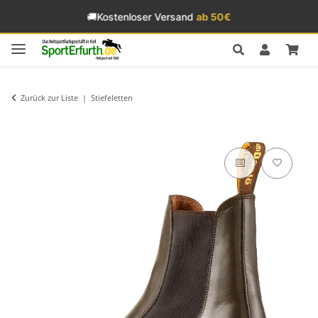
🚚
Kostenloser Versand
ab 50€
Zurück zur Liste
Stiefeletten