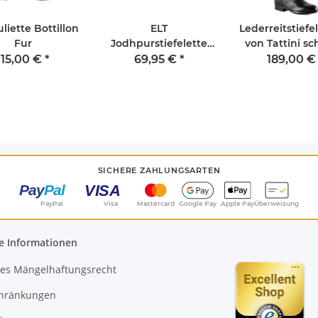
uliette Bottillon
ELT
Lederreitstiefe
Fur
Jodhpurstiefelette
von Tattini s
Classic
115,00 €
*
69,95 €
*
189,00 
SICHERE ZAHLUNGSARTEN
PayPal
Visa
Mastercard
Google Pay
Apple Pay
Überweisung
e Informationen
es Mängelhaftungsrecht
chränkungen