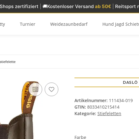
Shops zertifiziert
|
🚚
Kostenloser Versand
ab 50€
|
Reitsport 
tty
Turnier
Weidezaunbedarf
Hund Jagd Schiet
tiefelette
DASLÖ 
Artikelnummer:
111434-019
GTIN:
8033410215414
Kategorie:
Stiefeletten
Farbe