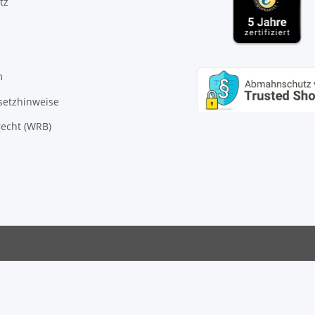
tz
m
setzhinweise
echt (WRB)