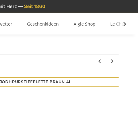
mit Herz —
Seit 1860
wetter
Geschenkideen
Aigle Shop
Le Chameau 
JODHPURSTIEFELETTE BRAUN 41