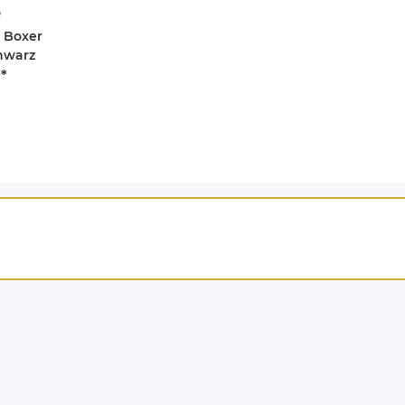
l Boxer
chwarz
€
*