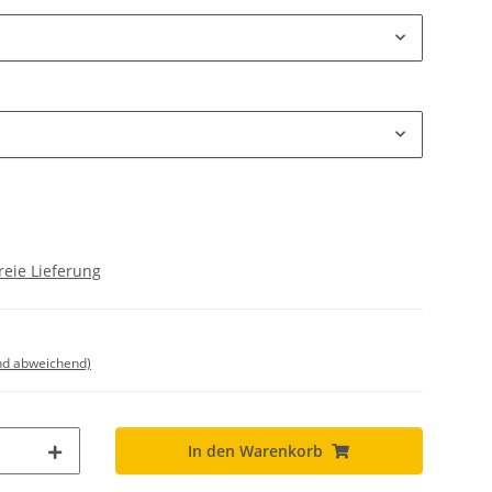
reie Lieferung
nd abweichend)
In den Warenkorb